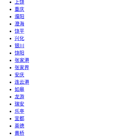
上饶
重庆
濮阳
澄海
饶平
兴化
银川
饶阳
张家港
张家界
安庆
连云港
如皋
龙游
瑞安
乐亭
宜都
英德
黄桥