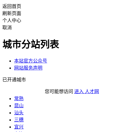
返回首页
刷新页面
个人中心
取消
城市分站列表
本站官方公众号
网站服务声明
已开通城市
您可能想访问
进入 人才网
常熟
昆山
汕头
三穗
宜兴